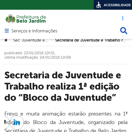
ACESSIBILIDADE
Acesso ráp
Busca
Serviços e Informações
Abrir menu principal de navegação
Você está aqui:
Sec. Juventude e Trabalho
Secretaria de Juventude e Trabalho realiza 1ª edição do “Bloco da Juventude”
>
>
publicado: 23/01/2018 12h31,
última modificação: 24/01/2018 11h59
Secretaria de Juventude e
Trabalho realiza 1ª edição
do “Bloco da Juventude”
Frevo e muita animação estarão presentes na 1ª
edição do Bloco da Juventude, organizado pela
cebook
Twitter
Linkedin
Secretaria de Juventude e Trabalho de Belo Jardim.