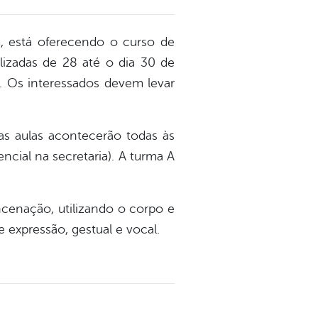
m, está oferecendo o curso de
alizadas de 28 até o dia 30 de
o. Os interessados devem levar
 as aulas acontecerão todas às
ncial na secretaria). A turma A
ncenação, utilizando o corpo e
 expressão, gestual e vocal.