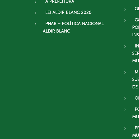
A PREFEITURA
G
LEI ALDIR BLANC 2020
G
PNAB – POLÍTICA NACIONAL
PO
ALDIR BLANC
IN
I
SE
MU
M
SU
DE
O
P
MU
P
MU