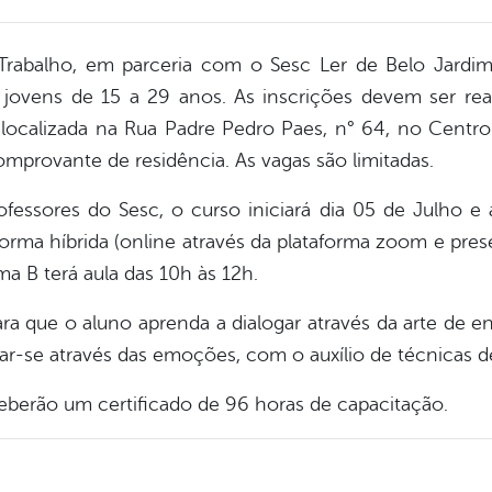
Trabalho, em parceria com o Sesc Ler de Belo Jardi
a jovens de 15 a 29 anos. As inscrições devem ser re
 localizada na Rua Padre Pedro Paes, n° 64, no Centr
provante de residência. As vagas são limitadas.
fessores do Sesc, o curso iniciará dia 05 de Julho e
forma híbrida (online através da plataforma zoom e prese
ma B terá aula das 10h às 12h.
a que o aluno aprenda a dialogar através da arte de e
r-se através das emoções, com o auxílio de técnicas de
eberão um certificado de 96 horas de capacitação.