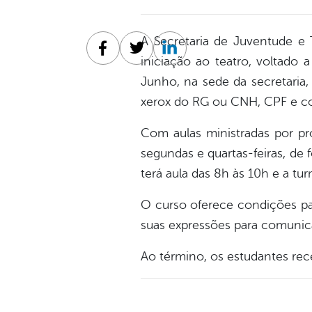
A Secretaria de Juventude e 
Facebook
Twitter
Linkedin
iniciação ao teatro, voltado 
Junho, na sede da secretaria,
xerox do RG ou CNH, CPF e com
Com aulas ministradas por pro
segundas e quartas-feiras, de 
terá aula das 8h às 10h e a tur
O curso oferece condições par
suas expressões para comunica
Ao término, os estudantes rec