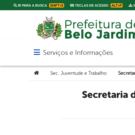
IR PARA A BUSCA
SHIFT+5
TECLAS DE ACESSO
ALT+P
M
Serviços e Informações
Abrir menu principal de navegação
Você está aqui:
>
>
Sec. Juventude e Trabalho
Secretaria de Juventude e Trabalho oferece curso de