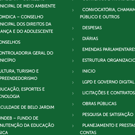
NICIPAL DE MEIO AMBIENTE
CONVOCATÓRIA, CHAMA
OMDICA – CONSELHO
PÚBLICO E OUTROS
NICIPAL DOS DIREITOS DA
DESPESAS
IANÇA E DO ADOLESCENTE
DIÁRIAS
ONSELHOS
EMENDAS PARLAMENTARE
ONTROLADORIA GERAL DO
NICÍPIO
ESTRUTURA ORGANIZACI
ULTURA, TURISMO E
INICIO
PREENDEDORISMO
LGPD E GOVERNO DIGITAL
DUCAÇÃO, ESPORTES E
LICITAÇÕES E CONTRATOS
CNOLOGIA
OBRAS PÚBLICAS
ACULDADE DE BELO JARDIM
PESQUISA DE SATISFAÇÃO
UNDEB – FUNDO DE
NUTENÇÃO DA EDUCAÇÃO
PLANEJAMENTO E PRESTA
SICA
CONTAS