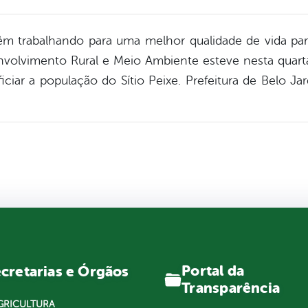
vêm trabalhando para uma melhor qualidade de vida par
envolvimento Rural e Meio Ambiente esteve nesta quarta-
iciar a população do Sítio Peixe. Prefeitura de Bel
Portal da
cretarias e Órgãos
Transparência
GRICULTURA