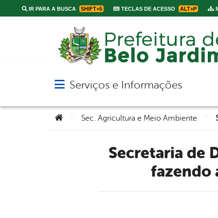
IR PARA A BUSCA
SHIFT+5
TECLAS DE ACESSO
ALT+P
M
Serviços e Informações
Abrir menu principal de navegação
Você está aqui:
>
>
Sec. Agricultura e Meio Ambiente
Secretaria de Desenvolvimento Rural e Meio Ambiente está
fazendo 