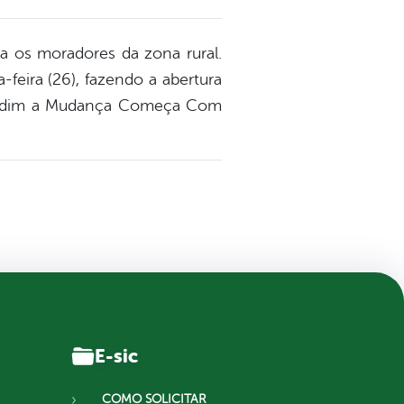
a os moradores da zona rural.
feira (26), fazendo a abertura
o Jardim a Mudança Começa Com
E-sic
COMO SOLICITAR