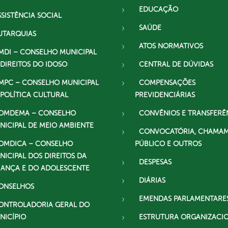
EDUCAÇÃO
SSISTÊNCIA SOCIAL
SAÚDE
UTARQUIAS
ATOS NORMATIVOS
MDI – CONSELHO MUNICIPAL
 DIREITOS DO IDOSO
CENTRAL DE DÚVIDAS
MPC – CONSELHO MUNICIPAL
COMPENSAÇÕES
 POLÍTICA CULTURAL
PREVIDENCIÁRIAS
OMDEMA – CONSELHO
CONVÊNIOS E TRANSFERÊ
NICIPAL DE MEIO AMBIENTE
CONVOCATÓRIA, CHAMA
OMDICA – CONSELHO
PÚBLICO E OUTROS
NICIPAL DOS DIREITOS DA
DESPESAS
IANÇA E DO ADOLESCENTE
DIÁRIAS
ONSELHOS
EMENDAS PARLAMENTARE
ONTROLADORIA GERAL DO
NICÍPIO
ESTRUTURA ORGANIZACI