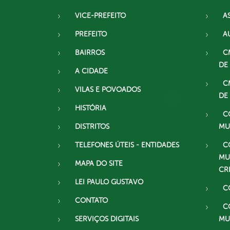
VICE-PREFEITO
A
PREFEITO
A
BAIRROS
C
DE
A CIDADE
C
VILAS E POVOADOS
DE
HISTÓRIA
C
DISTRITOS
MU
TELEFONES ÚTEIS - ENTIDADES
C
MU
MAPA DO SITE
CR
LEI PAULO GUSTAVO
C
CONTATO
C
SERVIÇOS DIGITAIS
MU