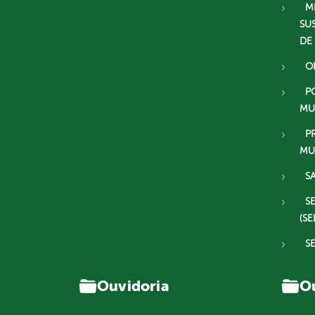
M
SU
DE
O
P
MU
P
MU
S
S
(SE
S
Ouvidoria
Ou