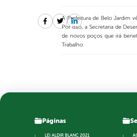
A Prefeitura de Belo Jardim 
Facebook
Twitter
Linkedin
Por isso, a Secretaria de Des
de novos poços que irá benef
Trabalho.
Páginas
Se
LEI ALDIR BLANC 2021
A