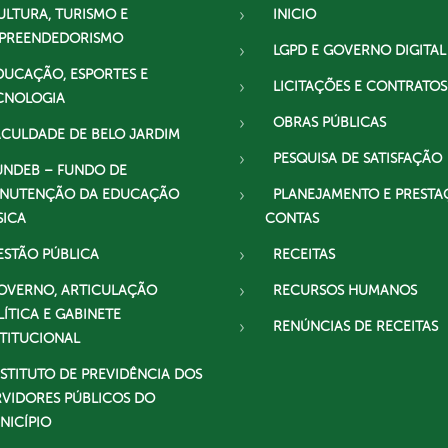
ULTURA, TURISMO E
INICIO
PREENDEDORISMO
LGPD E GOVERNO DIGITAL
DUCAÇÃO, ESPORTES E
LICITAÇÕES E CONTRATOS
CNOLOGIA
OBRAS PÚBLICAS
ACULDADE DE BELO JARDIM
PESQUISA DE SATISFAÇÃO
UNDEB – FUNDO DE
NUTENÇÃO DA EDUCAÇÃO
PLANEJAMENTO E PRESTA
SICA
CONTAS
ESTÃO PÚBLICA
RECEITAS
OVERNO, ARTICULAÇÃO
RECURSOS HUMANOS
LÍTICA E GABINETE
RENÚNCIAS DE RECEITAS
STITUCIONAL
NSTITUTO DE PREVIDÊNCIA DOS
RVIDORES PÚBLICOS DO
NICÍPIO