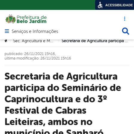
ACESSIBILIDADE
Acesso ráp
Busca
Serviços e Informações
Abrir menu principal de navegação
Você está aqui:
Sec. Agricultura e Meio Ambiente
Secretaria de Agricultura participa do Seminário de Caprinocultura e do 3º Festival de Cabras Leiteiras, ambos no município de Sanharó
>
>
publicado: 26/11/2021 15h16,
última modificação: 26/11/2021 15h16
Secretaria de Agricultura
participa do Seminário de
Caprinocultura e do 3º
Festival de Cabras
Leiteiras, ambos no
município de Sanharó