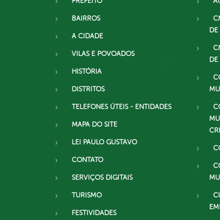
PREFEITO
A
BAIRROS
C
DE
A CIDADE
C
VILAS E POVOADOS
DE
HISTÓRIA
C
DISTRITOS
MU
TELEFONES ÚTEIS - ENTIDADES
C
MU
MAPA DO SITE
CR
LEI PAULO GUSTAVO
C
CONTATO
C
SERVIÇOS DIGITAIS
MU
TURISMO
C
EM
FESTIVIDADES