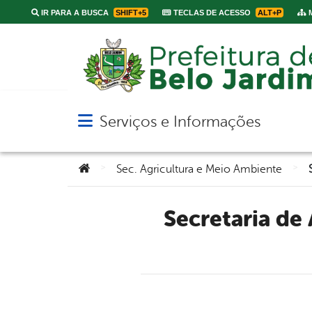
IR PARA A BUSCA
SHIFT+5
TECLAS DE ACESSO
ALT+P
M
Serviços e Informações
Abrir menu principal de navegação
Você está aqui:
>
>
Sec. Agricultura e Meio Ambiente
Secretaria de Agricultura irá apreender animais soltos nas