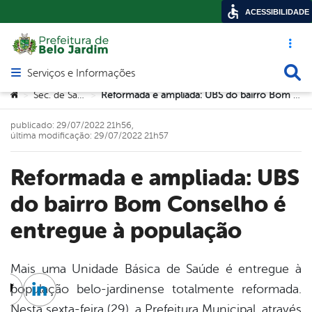
ACESSIBILIDADE
Acesso ráp
Busca
Serviços e Informações
Abrir menu principal de navegação
Você está aqui:
Sec. de Saúde
Reformada e ampliada: UBS do bairro Bom Conselho é entregue à população
>
>
publicado: 29/07/2022 21h56,
última modificação: 29/07/2022 21h57
Reformada e ampliada: UBS
do bairro Bom Conselho é
entregue à população
Mais uma Unidade Básica de Saúde é entregue à
população belo-jardinense totalmente reformada.
cebook
Twitter
Linkedin
Nesta sexta-feira (29), a Prefeitura Municipal, através