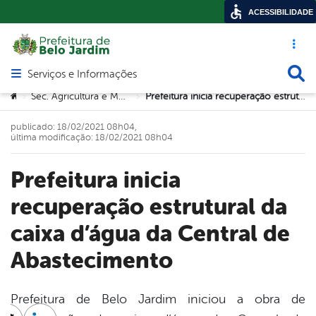
ACESSIBILIDADE
Acesso ráp
Busca
Serviços e Informações
Abrir menu principal de navegação
Você está aqui:
Sec. Agricultura e Meio Ambiente
Prefeitura inicia recuperação estrutural da caixa d’água da Central de Abastecimento
>
>
publicado: 18/02/2021 08h04,
última modificação: 18/02/2021 08h04
Prefeitura inicia
recuperação estrutural da
caixa d’água da Central de
Abastecimento
Prefeitura de Belo Jardim iniciou a obra de