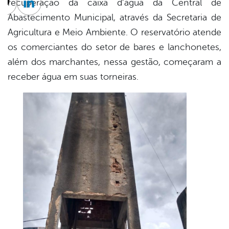
recuperação da caixa d’água da Central de
cebook
Twitter
Linkedin
Abastecimento Municipal, através da Secretaria de
Agricultura e Meio Ambiente. O reservatório atende
os comerciantes do setor de bares e lanchonetes,
além dos marchantes, nessa gestão, começaram a
receber água em suas torneiras.