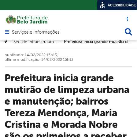
ACESSIBILIDADE
Acesso ráp
Busca
Serviços e Informações
Abrir menu principal de navegação
Você está aqui:
Sec. de Infraestrutura e Urbanismo
Prefeitura inicia grande mutirão de limpeza urbana e manutenção; bairros Tereza Mendonça, Maria Cristina e Morada Nobre são os primeiros a receber ação
>
>
publicado: 14/02/2022 15h13,
última modificação: 14/02/2022 15h13
Prefeitura inicia grande
mutirão de limpeza urbana
e manutenção; bairros
Tereza Mendonça, Maria
Cristina e Morada Nobre
são os primeiros a receber