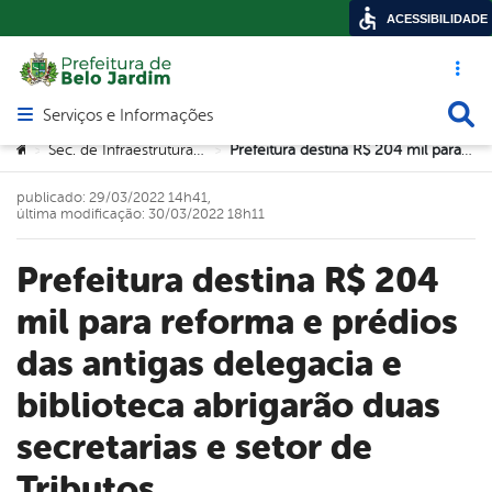
ACESSIBILIDADE
Acesso ráp
Busca
Serviços e Informações
Abrir menu principal de navegação
Você está aqui:
Sec. de Infraestrutura e Urbanismo
Prefeitura destina R$ 204 mil para reforma e prédios das antigas delegacia e biblioteca abrigarão duas secretarias e setor de Tributos
>
>
publicado: 29/03/2022 14h41,
última modificação: 30/03/2022 18h11
Prefeitura destina R$ 204
mil para reforma e prédios
das antigas delegacia e
biblioteca abrigarão duas
secretarias e setor de
Tributos