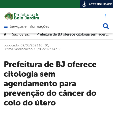
ACESSIBILIDADE
Acesso ráp
Busca
Serviços e Informações
Abrir menu principal de navegação
Você está aqui:
Sec. de Saúde
Prefeitura de BJ oferece citologia sem agendamento para prevenção do câncer do colo do útero
>
>
publicado: 09/03/2023 16h30,
última modificação: 10/03/2023 14h08
Prefeitura de BJ oferece
citologia sem
agendamento para
prevenção do câncer do
colo do útero