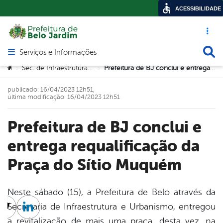
ACESSIBILIDADE
Acesso ráp
Busca
Serviços e Informações
Abrir menu principal de navegação
Você está aqui:
Sec. de Infraestrutura e Urbanismo
Prefeitura de BJ conclui e entrega requalificação da Praça do Sítio Muquém
>
>
publicado: 16/04/2023 12h51,
última modificação: 16/04/2023 12h51
Prefeitura de BJ conclui e
entrega requalificação da
Praça do Sítio Muquém
Neste sábado (15), a Prefeitura de Belo através da
Secretaria de Infraestrutura e Urbanismo, entregou
cebook
Twitter
Linkedin
a revitalização de mais uma praça, desta vez, na