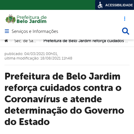
ACESSIBILIDADE
Acesso ráp
Busca
Serviços e Informações
Abrir menu principal de navegação
Você está aqui:
Sec. de Saúde
Prefeitura de Belo Jardim reforça cuidados contra o Coronavírus e atende determinação do Governo do Estado
>
>
publicado: 04/03/2021 00h01,
última modificação: 18/08/2021 11h48
Prefeitura de Belo Jardim
reforça cuidados contra o
Coronavírus e atende
determinação do Governo
do Estado