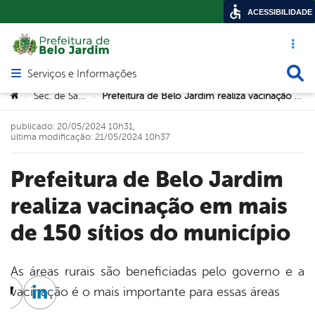
ACESSIBILIDADE
Acesso ráp
Busca
Serviços e Informações
Abrir menu principal de navegação
Você está aqui:
Sec. de Saúde
Prefeitura de Belo Jardim realiza vacinação em mais de 150 sítios do município
>
>
publicado: 20/05/2024 10h31,
última modificação: 21/05/2024 10h37
Prefeitura de Belo Jardim
realiza vacinação em mais
de 150 sítios do município
As áreas rurais são beneficiadas pelo governo e a
vacinação é o mais importante para essas áreas
cebook
Twitter
Linkedin