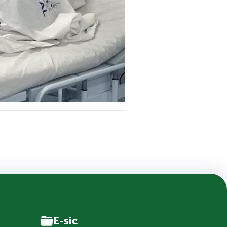
E-sic