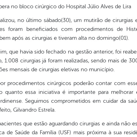
pera no bloco cirúrgico do Hospital Júlio Alves de Lira
alizou, no último sábado(30), um mutirão de cirurgias e
ntes foram beneficiados com procedimentos de Histe
bem após as cirurgias e tiveram alta no domingo(01).
dim, que havia sido fechado na gestão anterior, foi rea
, 1.008 cirurgias já foram realizadas, sendo mais de 30
es mensais de cirurgias eletivas no município.
or procedimentos cirúrgicos poderão contar com esse
quanto essa iniciativa é importante para melhorar 
jardinense. Seguimos comprometidos em cuidar da sa
eito, Gilvandro Estrela.
pacientes que estão aguardando cirurgias e ainda não es
ica de Saúde da Família (USF) mais próxima à sua resid