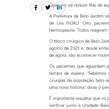
Governo vai reduzir filas de es
Facebook
Twitter
Linkedin
A Prefeitura de Belo Jardim re
de Lira (HJAL). Oito pacie
Hernioplastia. Todos reagiram 
O bloco cirúrgico de Belo Jar
agosto de 2021 e, desde então
de agora, vão acontecer mutirõ
Os pacientes que aguardam p
tempo de espera. “Sabemos o 
cirurgias da população belo-
uma nova história”, disse o pref
É importante ressaltar que os 
verificar junto à Unidade Bás