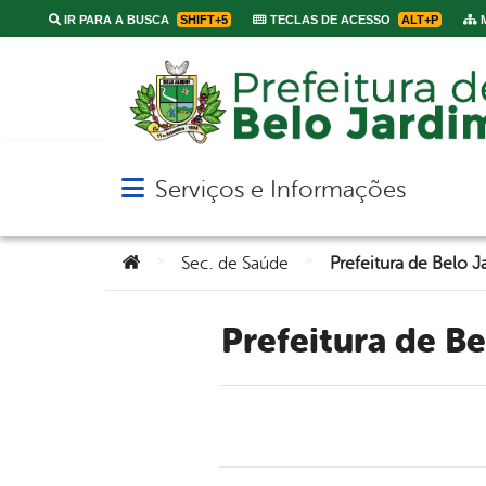
IR PARA A BUSCA
SHIFT+5
TECLAS DE ACESSO
ALT+P
M
Serviços e Informações
Abrir menu principal de navegação
Você está aqui:
>
>
Sec. de Saúde
Prefeitura de B