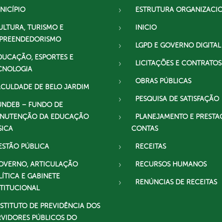
NICÍPIO
ESTRUTURA ORGANIZACI
ULTURA, TURISMO E
INICIO
PREENDEDORISMO
LGPD E GOVERNO DIGITAL
DUCAÇÃO, ESPORTES E
LICITAÇÕES E CONTRATOS
CNOLOGIA
OBRAS PÚBLICAS
ACULDADE DE BELO JARDIM
PESQUISA DE SATISFAÇÃO
UNDEB – FUNDO DE
NUTENÇÃO DA EDUCAÇÃO
PLANEJAMENTO E PRESTA
SICA
CONTAS
ESTÃO PÚBLICA
RECEITAS
OVERNO, ARTICULAÇÃO
RECURSOS HUMANOS
LÍTICA E GABINETE
RENÚNCIAS DE RECEITAS
STITUCIONAL
NSTITUTO DE PREVIDÊNCIA DOS
RVIDORES PÚBLICOS DO