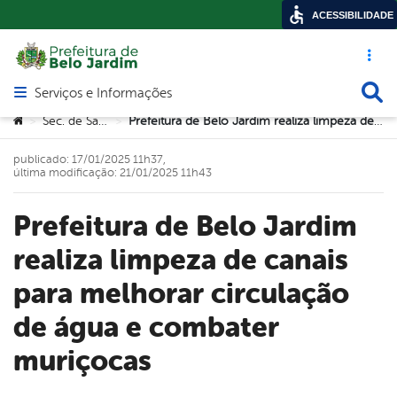
ACESSIBILIDADE
Acesso ráp
Busca
Serviços e Informações
Abrir menu principal de navegação
Você está aqui:
Sec. de Saúde
Prefeitura de Belo Jardim realiza limpeza de canais para melhorar circulação de água e combater muriçocas
>
>
publicado: 17/01/2025 11h37,
última modificação: 21/01/2025 11h43
Prefeitura de Belo Jardim
realiza limpeza de canais
para melhorar circulação
de água e combater
muriçocas