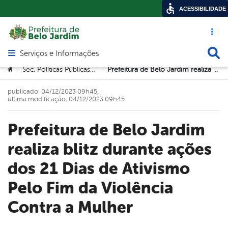
ACESSIBILIDADE
Acesso ráp
Busca
Serviços e Informações
Abrir menu principal de navegação
Você está aqui:
Sec. Políticas Públicas para a Mulher
Prefeitura de Belo Jardim realiza blitz durante ações dos 21 Dias de Ativismo Pelo Fim da Violência Contra a Mulher
>
>
publicado: 04/12/2023 09h45,
última modificação: 04/12/2023 09h45
Prefeitura de Belo Jardim
realiza blitz durante ações
dos 21 Dias de Ativismo
Pelo Fim da Violência
Contra a Mulher