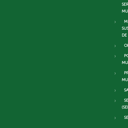
SE
MU
M
SU
DE
O
P
MU
P
MU
S
S
(SE
S