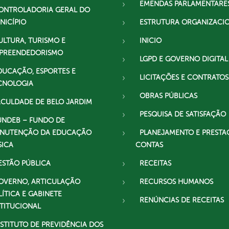
EMENDAS PARLAMENTARE
ONTROLADORIA GERAL DO
NICÍPIO
ESTRUTURA ORGANIZACI
ULTURA, TURISMO E
INICIO
PREENDEDORISMO
LGPD E GOVERNO DIGITAL
DUCAÇÃO, ESPORTES E
LICITAÇÕES E CONTRATOS
CNOLOGIA
OBRAS PÚBLICAS
ACULDADE DE BELO JARDIM
PESQUISA DE SATISFAÇÃO
UNDEB – FUNDO DE
NUTENÇÃO DA EDUCAÇÃO
PLANEJAMENTO E PRESTA
SICA
CONTAS
ESTÃO PÚBLICA
RECEITAS
OVERNO, ARTICULAÇÃO
RECURSOS HUMANOS
LÍTICA E GABINETE
RENÚNCIAS DE RECEITAS
STITUCIONAL
NSTITUTO DE PREVIDÊNCIA DOS