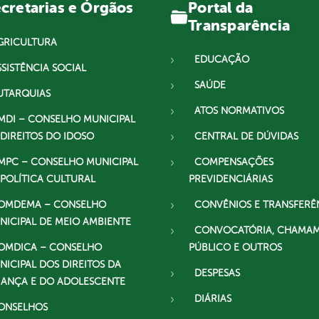
Portal da
cretarias e Órgãos
Transparência
GRICULTURA
EDUCAÇÃO
SSISTÊNCIA SOCIAL
SAÚDE
UTARQUIAS
ATOS NORMATIVOS
MDI – CONSELHO MUNICIPAL
 DIREITOS DO IDOSO
CENTRAL DE DÚVIDAS
MPC – CONSELHO MUNICIPAL
COMPENSAÇÕES
 POLÍTICA CULTURAL
PREVIDENCIÁRIAS
OMDEMA – CONSELHO
CONVÊNIOS E TRANSFERÊ
NICIPAL DE MEIO AMBIENTE
CONVOCATÓRIA, CHAMA
OMDICA – CONSELHO
PÚBLICO E OUTROS
NICIPAL DOS DIREITOS DA
DESPESAS
IANÇA E DO ADOLESCENTE
DIÁRIAS
ONSELHOS