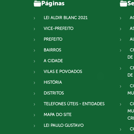
Páginas
Se
LEI ALDIR BLANC 2021
A
VICE-PREFEITO
A
PREFEITO
A
BAIRROS
C
DE
A CIDADE
C
VILAS E POVOADOS
DE
HISTÓRIA
C
DISTRITOS
MU
TELEFONES ÚTEIS - ENTIDADES
C
MU
MAPA DO SITE
CR
LEI PAULO GUSTAVO
C