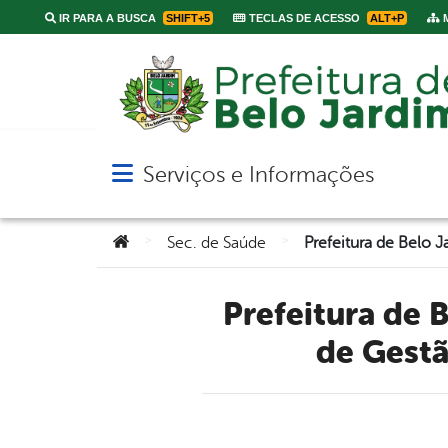
IR PARA A BUSCA
SHIFT+5
TECLAS DE ACESSO
ALT+P
M
Serviços e Informações
Abrir menu principal de navegação
Você está aqui:
>
>
Sec. de Saúde
Prefeitura de Belo Jardim realiza a 4ª Conferência Nacional
de Gestã