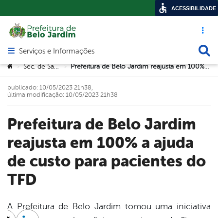
ACESSIBILIDADE
Acesso ráp
Busca
Serviços e Informações
Abrir menu principal de navegação
Você está aqui:
Sec. de Saúde
Prefeitura de Belo Jardim reajusta em 100% a ajuda de custo para pacientes do TFD
>
>
publicado: 10/05/2023 21h38,
última modificação: 10/05/2023 21h38
Prefeitura de Belo Jardim
reajusta em 100% a ajuda
de custo para pacientes do
TFD
A Prefeitura de Belo Jardim tomou uma iniciativa