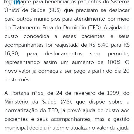
importante para beneficiar os pacientes do Sistema
cebook
Twitter
Linkedin
Único de Saúde (SUS) que precisam se deslocar
para outros municípios para atendimento por meio
do Tratamento Fora do Domicílio (TFD). A ajuda de
custo concedida a esses pacientes e seus
acompanhantes foi reajustada de R$ 8,40 para R$
16,80, para deslocamentos sem pernoite,
representando assim um aumento de 100%. O
novo valor já começa a ser pago a partir do dia 20
deste mês.
A Portaria n°55, de 24 de fevereiro de 1999, do
Ministério da Saúde (MS), que dispõe sobre a
normatização do TFD, já prevê ajuda de custo aos
pacientes e seus acompanhantes, mas a gestão
municipal decidiu ir além e atualizar o valor da ajuda