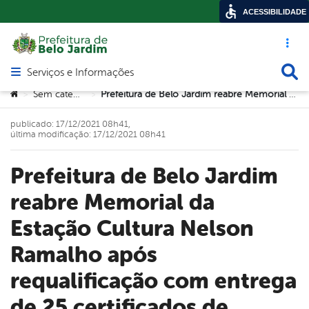
ACESSIBILIDADE
Acesso ráp
Busca
Serviços e Informações
Abrir menu principal de navegação
Você está aqui:
Sem categoria
Prefeitura de Belo Jardim reabre Memorial da Estação Cultura Nelson Ramalho após requalificação com entrega de 25 certificados de Memória Viva
>
>
publicado: 17/12/2021 08h41,
última modificação: 17/12/2021 08h41
Prefeitura de Belo Jardim
reabre Memorial da
Estação Cultura Nelson
Ramalho após
requalificação com entrega
de 25 certificados de