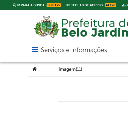
IR PARA A BUSCA
SHIFT+5
TECLAS DE ACESSO
ALT+P
M
Serviços e Informações
Abrir menu principal de navegação
Você está aqui:
>
>
Imagem(11)