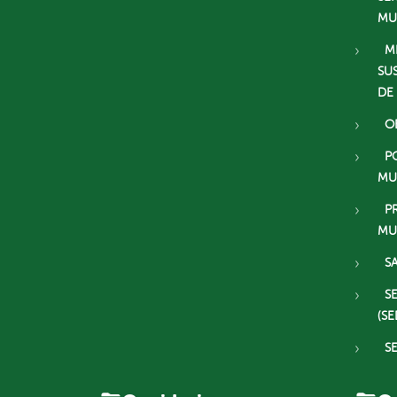
MU
M
SU
DE
O
P
MU
P
MU
S
S
(SE
S