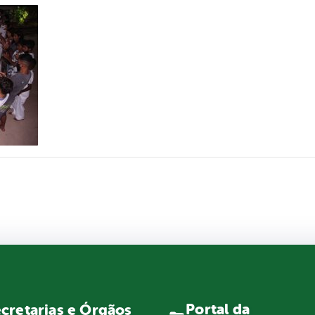
Portal da
cretarias e Órgãos