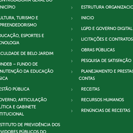
ONTROLADORIA GERAL DO
NICÍPIO
ESTRUTURA ORGANIZACI
ULTURA, TURISMO E
INICIO
PREENDEDORISMO
LGPD E GOVERNO DIGITAL
DUCAÇÃO, ESPORTES E
LICITAÇÕES E CONTRATOS
CNOLOGIA
OBRAS PÚBLICAS
ACULDADE DE BELO JARDIM
PESQUISA DE SATISFAÇÃO
UNDEB – FUNDO DE
NUTENÇÃO DA EDUCAÇÃO
PLANEJAMENTO E PRESTA
SICA
CONTAS
ESTÃO PÚBLICA
RECEITAS
OVERNO, ARTICULAÇÃO
RECURSOS HUMANOS
LÍTICA E GABINETE
RENÚNCIAS DE RECEITAS
STITUCIONAL
NSTITUTO DE PREVIDÊNCIA DOS
RVIDORES PÚBLICOS DO