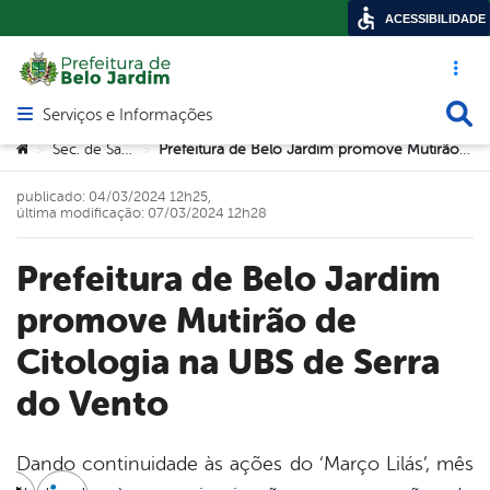
ACESSIBILIDADE
Acesso ráp
Busca
Serviços e Informações
Abrir menu principal de navegação
Você está aqui:
Sec. de Saúde
Prefeitura de Belo Jardim promove Mutirão de Citologia na UBS de Serra do Vento
>
>
publicado: 04/03/2024 12h25,
última modificação: 07/03/2024 12h28
Prefeitura de Belo Jardim
promove Mutirão de
Citologia na UBS de Serra
do Vento
Dando continuidade às ações do ‘Março Lilás’, mês