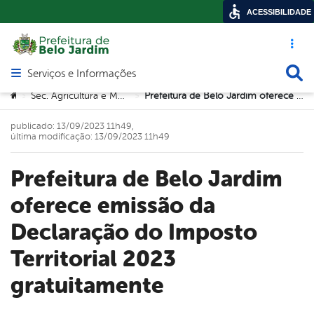
ACESSIBILIDADE
Acesso ráp
Busca
Serviços e Informações
Abrir menu principal de navegação
Você está aqui:
Sec. Agricultura e Meio Ambiente
Prefeitura de Belo Jardim oferece emissão da Declaração do Imposto Territorial 2023 gratuitamente
>
>
publicado: 13/09/2023 11h49,
última modificação: 13/09/2023 11h49
Prefeitura de Belo Jardim
oferece emissão da
Declaração do Imposto
Territorial 2023
gratuitamente