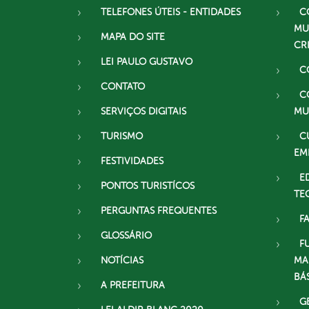
TELEFONES ÚTEIS - ENTIDADES
C
MU
MAPA DO SITE
CR
LEI PAULO GUSTAVO
C
CONTATO
C
SERVIÇOS DIGITAIS
MU
TURISMO
C
EM
FESTIVIDADES
E
PONTOS TURISTÍCOS
TE
PERGUNTAS FREQUENTES
F
GLOSSÁRIO
F
NOTÍCIAS
MA
BÁ
A PREFEITURA
G