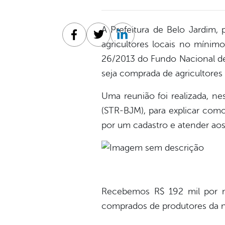
A Prefeitura de Belo Jardim,
Facebook
Twitter
Linkedin
agricultores locais no mínim
26/2013 do Fundo Nacional de
seja comprada de agricultores
Uma reunião foi realizada, ne
(STR-BJM), para explicar como
por um cadastro e atender aos
Recebemos R$ 192 mil por m
comprados de produtores da no