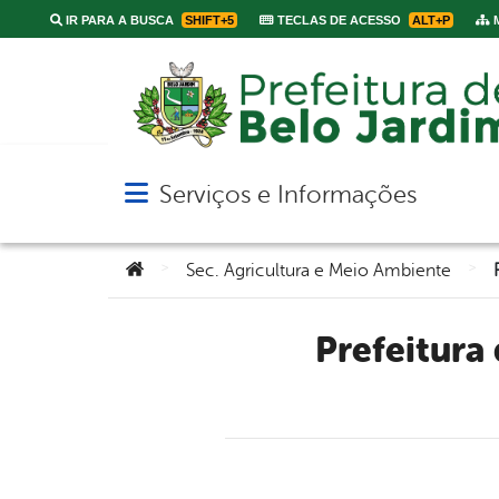
IR PARA A BUSCA
SHIFT+5
TECLAS DE ACESSO
ALT+P
M
Serviços e Informações
Abrir menu principal de navegação
Você está aqui:
>
>
Sec. Agricultura e Meio Ambiente
Prefeitura de Belo Jardim irá comprar merenda dos