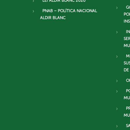
LEI ALDIR BLANC 2020
G
PNAB – POLÍTICA NACIONAL
PO
ALDIR BLANC
IN
I
SE
MU
M
SU
DE
O
P
MU
P
MU
S