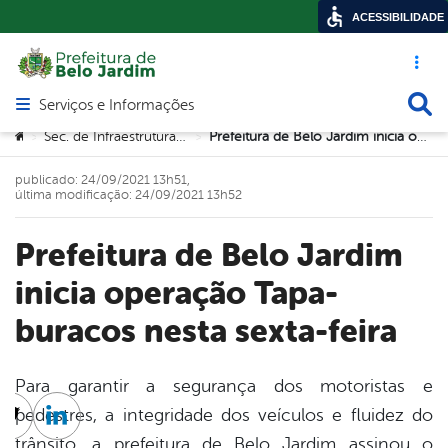
ACESSIBILIDADE
Acesso ráp
Busca
Serviços e Informações
Abrir menu principal de navegação
Você está aqui:
Sec. de Infraestrutura e Urbanismo
Prefeitura de Belo Jardim inicia operação Tapa-buracos nesta sexta-feira
>
>
publicado: 24/09/2021 13h51,
última modificação: 24/09/2021 13h52
Prefeitura de Belo Jardim
inicia operação Tapa-
buracos nesta sexta-feira
Para garantir a segurança dos motoristas e
pedestres, a integridade dos veículos e fluidez do
cebook
Twitter
Linkedin
trânsito, a prefeitura de Belo Jardim assinou o