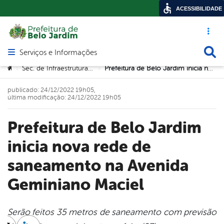
ACESSIBILIDADE
Acesso ráp
Busca
Serviços e Informações
Abrir menu principal de navegação
Você está aqui:
Sec. de Infraestrutura e Urbanismo
Prefeitura de Belo Jardim inicia nova rede de saneamento na Avenida Geminiano Maciel
>
>
publicado: 24/12/2022 19h05,
última modificação: 24/12/2022 19h05
Prefeitura de Belo Jardim
inicia nova rede de
saneamento na Avenida
Geminiano Maciel
Serão feitos 35 metros de saneamento com previsão