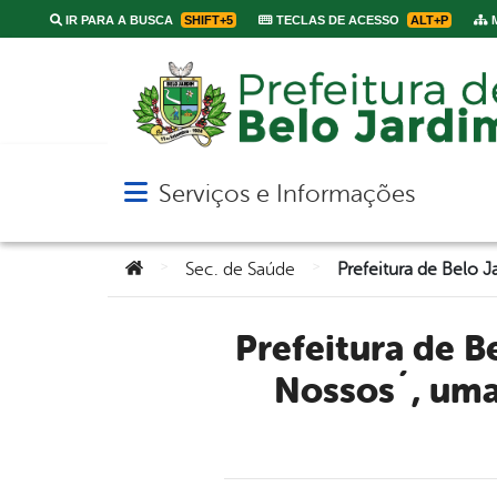
IR PARA A BUSCA
SHIFT+5
TECLAS DE ACESSO
ALT+P
M
Serviços e Informações
Abrir menu principal de navegação
Você está aqui:
>
>
Sec. de Saúde
Prefeitura de Belo Jardim inaugura programa ´Cuidando dos
Nossos´, uma