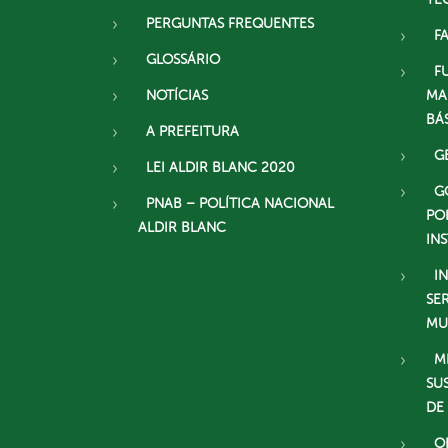
PERGUNTAS FREQUENTES
F
GLOSSÁRIO
F
NOTÍCIAS
MA
BÁ
A PREFEITURA
G
LEI ALDIR BLANC 2020
G
PNAB – POLÍTICA NACIONAL
PO
ALDIR BLANC
IN
I
SE
MU
M
SU
DE
O