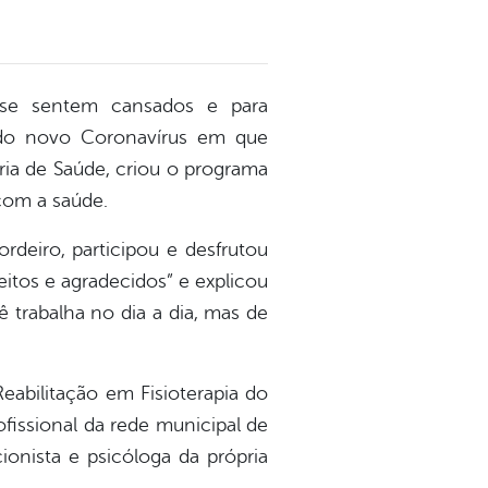
 se sentem cansados e para
 do novo Coronavírus em que
aria de Saúde, criou o programa
com a saúde.
ordeiro, participou e desfrutou
eitos e agradecidos” e explicou
 trabalha no dia a dia, mas de
Reabilitação em Fisioterapia do
ofissional da rede municipal de
cionista e psicóloga da própria