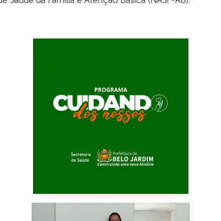
de Saúde da Família e Atenção Básica (NASF-AB).