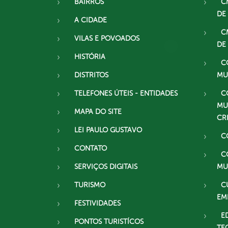
BAIRROS
C
DE
A CIDADE
C
VILAS E POVOADOS
DE
HISTÓRIA
C
DISTRITOS
MU
TELEFONES ÚTEIS - ENTIDADES
C
MU
MAPA DO SITE
CR
LEI PAULO GUSTAVO
C
CONTATO
C
SERVIÇOS DIGITAIS
MU
TURISMO
C
EM
FESTIVIDADES
E
PONTOS TURISTÍCOS
TE