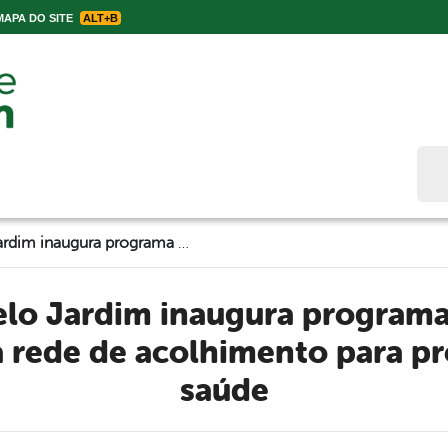
APA DO SITE
ALT+B
Bus
Prefeitura de Belo Jardim inaugura programa ´Cuidando dos Nossos´, uma rede de acolhimento para profissionais de saúde
 rede de acolhimento para pro
saúde