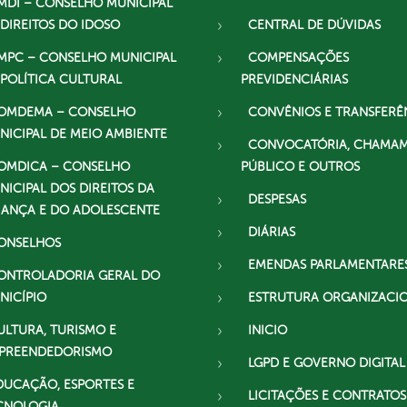
MDI – CONSELHO MUNICIPAL
 DIREITOS DO IDOSO
CENTRAL DE DÚVIDAS
MPC – CONSELHO MUNICIPAL
COMPENSAÇÕES
 POLÍTICA CULTURAL
PREVIDENCIÁRIAS
OMDEMA – CONSELHO
CONVÊNIOS E TRANSFERÊ
NICIPAL DE MEIO AMBIENTE
CONVOCATÓRIA, CHAMA
OMDICA – CONSELHO
PÚBLICO E OUTROS
NICIPAL DOS DIREITOS DA
DESPESAS
IANÇA E DO ADOLESCENTE
DIÁRIAS
ONSELHOS
EMENDAS PARLAMENTARE
ONTROLADORIA GERAL DO
NICÍPIO
ESTRUTURA ORGANIZACI
ULTURA, TURISMO E
INICIO
PREENDEDORISMO
LGPD E GOVERNO DIGITAL
DUCAÇÃO, ESPORTES E
LICITAÇÕES E CONTRATOS
CNOLOGIA