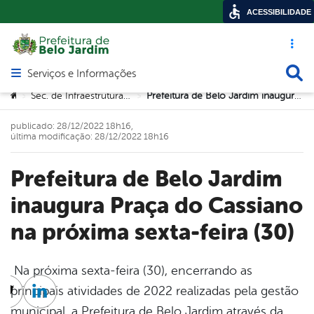
ACESSIBILIDADE
Acesso ráp
Busca
Serviços e Informações
Abrir menu principal de navegação
Você está aqui:
Sec. de Infraestrutura e Urbanismo
Prefeitura de Belo Jardim inaugura Praça do Cassiano na próxima sexta-feira (30)
>
>
publicado: 28/12/2022 18h16,
última modificação: 28/12/2022 18h16
Prefeitura de Belo Jardim
inaugura Praça do Cassiano
na próxima sexta-feira (30)
Na próxima sexta-feira (30), encerrando as
principais atividades de 2022 realizadas pela gestão
cebook
Twitter
Linkedin
municipal, a Prefeitura de Belo Jardim através da