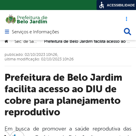
ACESSIBILIDADE
Acesso ráp
Busca
Serviços e Informações
Abrir menu principal de navegação
Você está aqui:
Sec. de Saúde
Prefeitura de Belo Jardim facilita acesso ao DIU de cobre para planejamento reprodutivo
>
>
publicado: 02/10/2023 10h26,
última modificação: 02/10/2023 10h26
Prefeitura de Belo Jardim
facilita acesso ao DIU de
cobre para planejamento
reprodutivo
Em busca de promover a saúde reprodutiva das