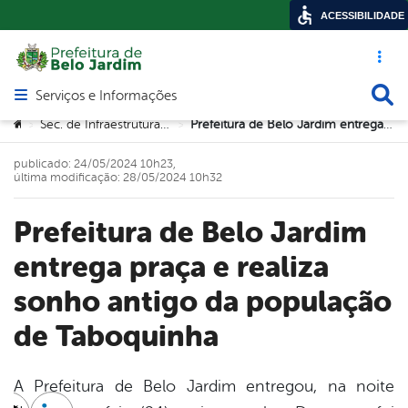
ACESSIBILIDADE
Acesso ráp
Busca
Serviços e Informações
Abrir menu principal de navegação
Você está aqui:
Sec. de Infraestrutura e Urbanismo
Prefeitura de Belo Jardim entrega praça e realiza sonho antigo da população de Taboquinha
>
>
publicado: 24/05/2024 10h23,
última modificação: 28/05/2024 10h32
Prefeitura de Belo Jardim
entrega praça e realiza
sonho antigo da população
de Taboquinha
A Prefeitura de Belo Jardim entregou, na noite