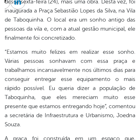
dessa sexta-feira (24), mais uma obra. Desta vez, foi
cebook
Twitter
Linkedin
inaugurada a Praça Sebastião Lopes da Silva, na Vila
de Taboquinha. O local era um sonho antigo das
pessoas da vila e, com a atual gestão municipal, ele
finalmente foi concretizado.
“Estamos muito felizes em realizar esse sonho.
Várias pessoas sonhavam com essa praça e
trabalhamos incansavelmente nos últimos dias para
conseguir entregar esse equipamento o mais
rápido possível. Eu queria dizer a população de
Taboquinha, que eles mereciam muito esse
presente que estamos entregando hoje”, comentou
a secretária de Infraestrutura e Urbanismo, Joedna
Souza.
A praça foi construída em um espaço que,