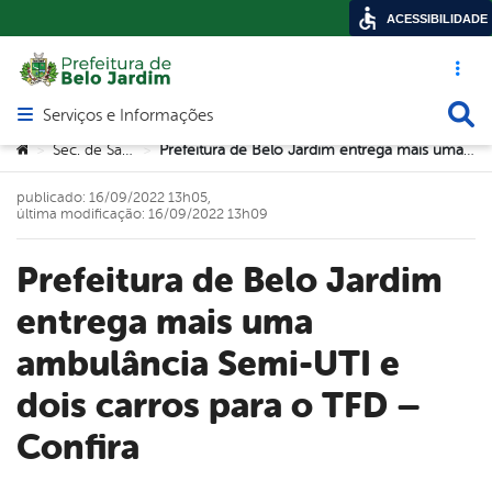
ACESSIBILIDADE
Acesso ráp
Busca
Serviços e Informações
Abrir menu principal de navegação
Você está aqui:
Sec. de Saúde
Prefeitura de Belo Jardim entrega mais uma ambulância Semi-UTI e dois carros para o TFD – Confira
>
>
publicado: 16/09/2022 13h05,
última modificação: 16/09/2022 13h09
Prefeitura de Belo Jardim
entrega mais uma
ambulância Semi-UTI e
dois carros para o TFD –
Confira