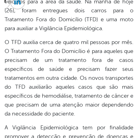
veículos para a área da saúde. Na manhã de hoje
cebook
Twitter
Linkedin
(26), foram entregues dois carros para o
Tratamento Fora do Domicílio (TFD) e uma moto
para auxiliar a Vigilância Epidemiológica.
O TFD auxilia cerca de quatro mil pessoas por mês.
O Tratamento Fora do Domicílio é para aqueles que
precisam de um tratamento fora de casos
específicos de saúde e precisam fazer seus
tratamentos em outra cidade. Os novos transportes
do TFD auxiliarão aqueles casos que são mais
específicos de hemodiálise, tratamento de câncer e
que precisam de uma atenção maior dependendo
da necessidade do paciente.
A Vigilância Epidemiológica tem por finalidade
promover a detecção e prevenção de doenças e