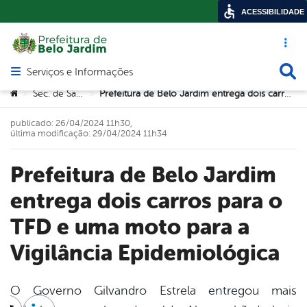
ACESSIBILIDADE
Acesso ráp
Busca
Serviços e Informações
Abrir menu principal de navegação
Você está aqui:
Sec. de Saúde
Prefeitura de Belo Jardim entrega dois carros para o TFD e uma moto para a Vigilância Epidemiológica
>
>
publicado: 26/04/2024 11h30,
última modificação: 29/04/2024 11h34
Prefeitura de Belo Jardim
entrega dois carros para o
TFD e uma moto para a
Vigilância Epidemiológica
O Governo Gilvandro Estrela entregou mais