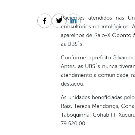
Pacientes atendidos nas U
Facebook
Twitter
Linkedin
consultórios odontológicos. A 
aparelhos de Raio-X Odontoló
as UBS´s.
Conforme o prefeito Gilvandro
Antes, as UBS´s nunca tivera
atendimento à comunidade, rap
destacou.
As unidades beneficiadas pelo
Raiz, Tereza Mendonça, Cohab 
Taboquinha, Cohab III, Xucur
79.520,00.