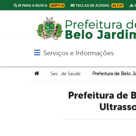
IR PARA A BUSCA
SHIFT+5
TECLAS DE ACESSO
ALT+P
M
Serviços e Informações
Abrir menu principal de navegação
Você está aqui:
>
>
Sec. de Saúde
Prefeitura de Belo Jardim entrega aparelhos de Raio-X e de
Ultrass