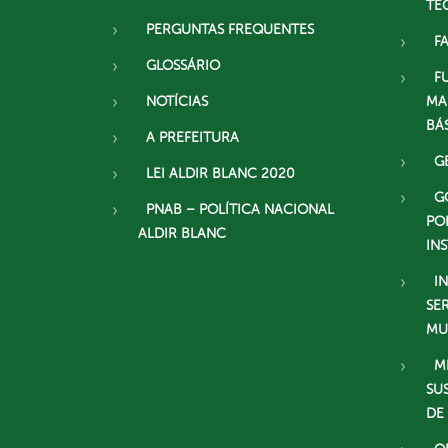
TE
PERGUNTAS FREQUENTES
F
GLOSSÁRIO
F
NOTÍCIAS
MA
BÁ
A PREFEITURA
G
LEI ALDIR BLANC 2020
G
PNAB – POLÍTICA NACIONAL
PO
ALDIR BLANC
IN
I
SE
MU
M
SU
DE