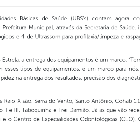
nidades Básicas de Saúde (UBS’s) contam agora 
Prefeitura Municipal, através da Secretaria de Saúde, 
gicos e 4 de Ultrassom para profilaxia/limpeza e rasp
 Estrela, a entrega dos equipamentos é um marco. “Te
m esses tipos de equipamentos, é um marco para nós. 
idez na entrega dos resultados, precisão dos diagnósti
s Raio-X são: Serra do Vento, Santo Antônio, Cohab 1.1,
II e III, Taboquinha e Frei Damião. Já as que vão rece
u e o Centro de Especialidades Odontológicas (CEO)