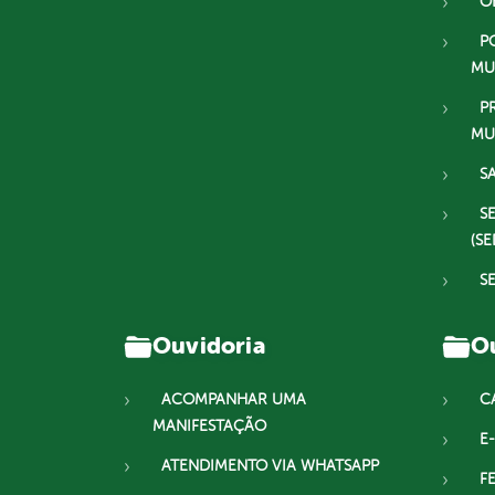
O
P
MU
P
MU
S
S
(SE
S
Ouvidoria
Ou
ACOMPANHAR UMA
C
MANIFESTAÇÃO
E-
ATENDIMENTO VIA WHATSAPP
F