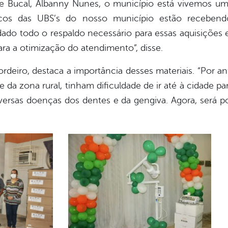
e Bucal, Albanny Nunes, o município está vivemos u
icos das UBS’s do nosso município estão recebend
ado todo o respaldo necessário para essas aquisições e
ra a otimização do atendimento”, disse.
ordeiro, destaca a importância desses materiais. “Por 
e da zona rural, tinham dificuldade de ir até à cidade pa
versas doenças dos dentes e da gengiva. Agora, será po