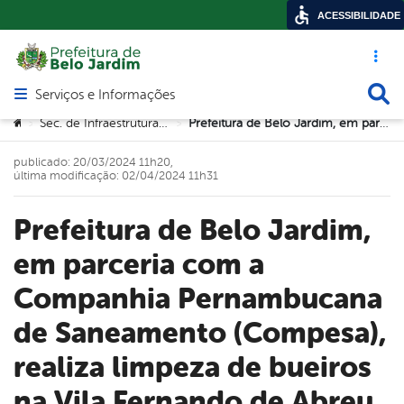
ACESSIBILIDADE
Acesso ráp
Busca
Serviços e Informações
Abrir menu principal de navegação
Você está aqui:
Sec. de Infraestrutura e Urbanismo
Prefeitura de Belo Jardim, em parceria com a Companhia Pernambucana de Saneamento (Compesa), realiza limpeza de bueiros na Vila Fernando de Abreu
>
>
publicado: 20/03/2024 11h20,
última modificação: 02/04/2024 11h31
Prefeitura de Belo Jardim,
em parceria com a
Companhia Pernambucana
de Saneamento (Compesa),
realiza limpeza de bueiros
na Vila Fernando de Abreu