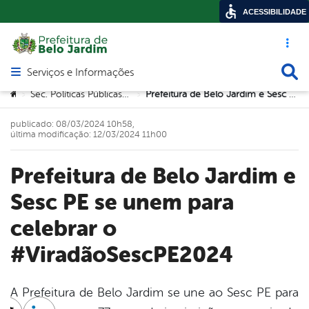
ACESSIBILIDADE
Acesso ráp
Busca
Serviços e Informações
Abrir menu principal de navegação
Você está aqui:
Sec. Políticas Públicas para a Mulher
Prefeitura de Belo Jardim e Sesc PE se unem para celebrar o #ViradãoSescPE2024
>
>
publicado: 08/03/2024 10h58,
última modificação: 12/03/2024 11h00
Prefeitura de Belo Jardim e
Sesc PE se unem para
celebrar o
#ViradãoSescPE2024
A Prefeitura de Belo Jardim se une ao Sesc PE para