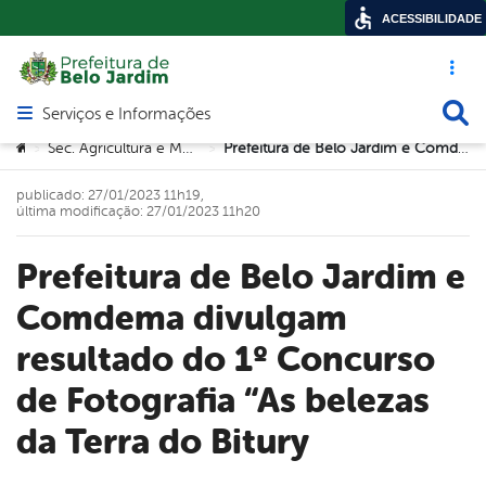
ACESSIBILIDADE
Acesso ráp
Busca
Serviços e Informações
Abrir menu principal de navegação
Você está aqui:
Sec. Agricultura e Meio Ambiente
Prefeitura de Belo Jardim e Comdema divulgam resultado do 1º Concurso de Fotografia “As belezas da Terra do Bitury
>
>
publicado: 27/01/2023 11h19,
última modificação: 27/01/2023 11h20
Prefeitura de Belo Jardim e
Comdema divulgam
resultado do 1º Concurso
de Fotografia “As belezas
da Terra do Bitury