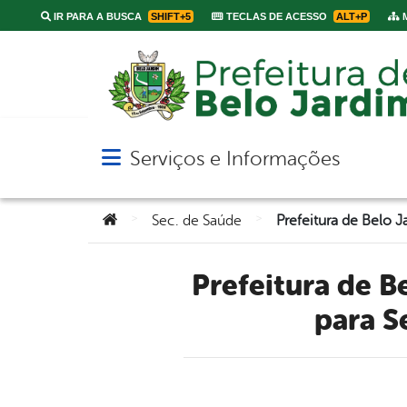
IR PARA A BUSCA
SHIFT+5
TECLAS DE ACESSO
ALT+P
M
Serviços e Informações
Abrir menu principal de navegação
Você está aqui:
>
>
Sec. de Saúde
Prefeitura de Belo Jardim divulga edital de concurso público
para S