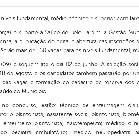
níveis fundamental, médio, técnico e superior com faixa s
orçar o suporte a Saúde de Belo Jardim, a Gestão Muni
rensa, a publicação do edital e abertura das inscriçõe
 Serão mais de 160 vagas para os níveis fundamental, mé
e (09) e seguem até o dia 02 de junho. A seleção será
ia 18 de agosto e os candidatos também passarão por u
to das vagas e formação de cadastro de reserva dos
Saúde do Município.
s no concurso, estão: técnico de enfermagem diar
atório plantonista; assistente social plantonista; bio
; enfermeiro plantonista; fisioterapeuta; médico clín
dico pediatra ambulatório; médico neuropediatra a