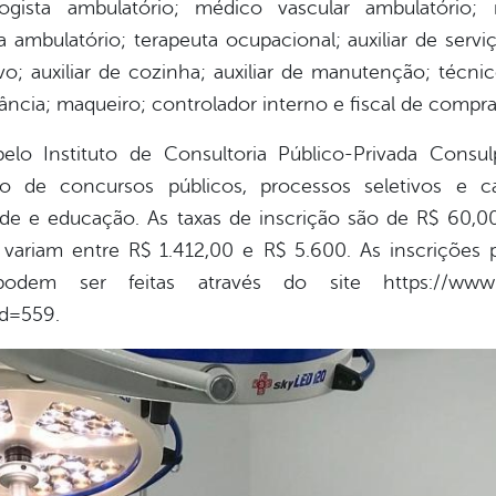
ogista ambulatório; médico vascular ambulatório; 
sta ambulatório; terapeuta ocupacional; auxiliar de serv
vo; auxiliar de cozinha; auxiliar de manutenção; técni
ância; maqueiro; controlador interno e fiscal de compra
pelo Instituto de Consultoria Público-Privada Cons
ão de concursos públicos, processos seletivos e ca
úde e educação. As taxas de inscrição são de R$ 60,00 
s variam entre R$ 1.412,00 e R$ 5.600. As inscrições
em ser feitas através do site https://www.co
d=559.