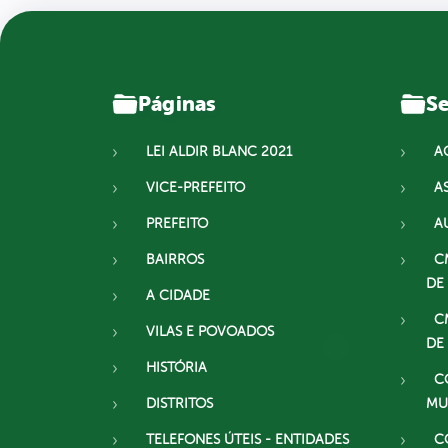
Páginas
Se
LEI ALDIR BLANC 2021
A
VICE-PREFEITO
A
PREFEITO
A
BAIRROS
C
DE
A CIDADE
C
VILAS E POVOADOS
DE
HISTÓRIA
C
DISTRITOS
MU
TELEFONES ÚTEIS - ENTIDADES
C