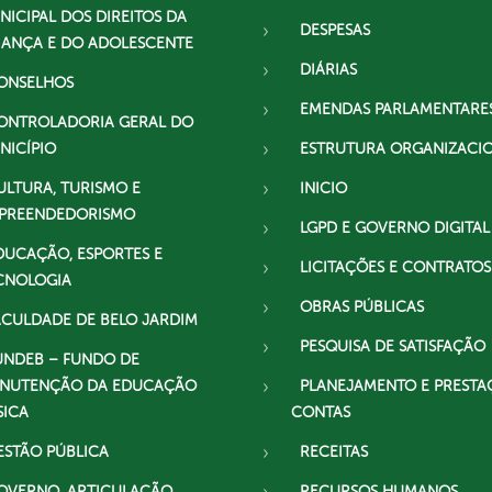
NICIPAL DOS DIREITOS DA
DESPESAS
IANÇA E DO ADOLESCENTE
DIÁRIAS
ONSELHOS
EMENDAS PARLAMENTARE
ONTROLADORIA GERAL DO
NICÍPIO
ESTRUTURA ORGANIZACI
ULTURA, TURISMO E
INICIO
PREENDEDORISMO
LGPD E GOVERNO DIGITAL
DUCAÇÃO, ESPORTES E
LICITAÇÕES E CONTRATOS
CNOLOGIA
OBRAS PÚBLICAS
ACULDADE DE BELO JARDIM
PESQUISA DE SATISFAÇÃO
UNDEB – FUNDO DE
NUTENÇÃO DA EDUCAÇÃO
PLANEJAMENTO E PRESTA
SICA
CONTAS
ESTÃO PÚBLICA
RECEITAS
OVERNO, ARTICULAÇÃO
RECURSOS HUMANOS