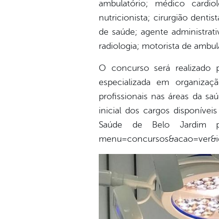
ambulatório; médico cardiol
nutricionista; cirurgião denti
de saúde; agente administrati
radiologia; motorista de ambul
O concurso será realizado 
especializada em organizaç
profissionais nas áreas da sa
inicial dos cargos disponívei
Saúde de Belo Jardim pod
menu=concursos&acao=ver&i