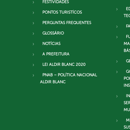
FESTIVIDADES
E
PONTOS TURISTÍCOS
TE
PERGUNTAS FREQUENTES
F
GLOSSÁRIO
F
NOTÍCIAS
MA
BÁ
A PREFEITURA
G
LEI ALDIR BLANC 2020
G
PNAB – POLÍTICA NACIONAL
PO
ALDIR BLANC
IN
I
SE
MU
M
SU