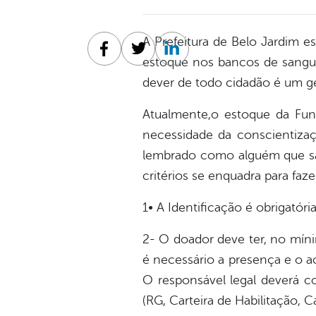
A Prefeitura de Belo Jardim e
Facebook
Twitter
Linkedin
estoque nos bancos de sangue
dever de todo cidadão é um g
Atualmente,o estoque da Fun
necessidade da conscientiza
lembrado como alguém que salv
critérios se enquadra para faz
1• A Identificação é obrigatór
2- O doador deve ter, no mín
é necessário a presença e o 
O responsável legal deverá c
(RG, Carteira de Habilitação, Ca