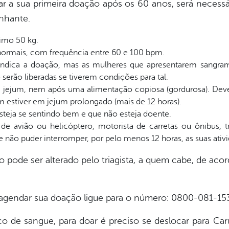
ar a sua primeira doação após os 60 anos, será necess
nhante.
imo 50 kg.
s normais, com frequência entre 60 e 100 bpm.
indica a doação, mas as mulheres que apresentarem sangram
ó serão liberadas se tiverem condições para tal.
jejum, nem após uma alimentação copiosa (gordurosa). Deve 
estiver em jejum prolongado (mais de 12 horas).
steja se sentindo bem e que não esteja doente.
de avião ou helicóptero, motorista de carretas ou ônibus, 
não puder interromper, por pelo menos 12 horas, as suas ativ
o pode ser alterado pelo triagista, a quem cabe, de ac
a agendar sua doação ligue para o número: 0800-081-15
 de sangue, para doar é preciso se deslocar para C