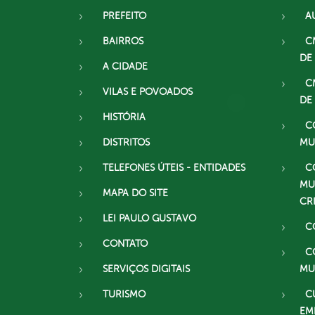
PREFEITO
A
BAIRROS
C
DE
A CIDADE
C
VILAS E POVOADOS
DE
HISTÓRIA
C
DISTRITOS
MU
TELEFONES ÚTEIS - ENTIDADES
C
MU
MAPA DO SITE
CR
LEI PAULO GUSTAVO
C
CONTATO
C
SERVIÇOS DIGITAIS
MU
TURISMO
C
EM