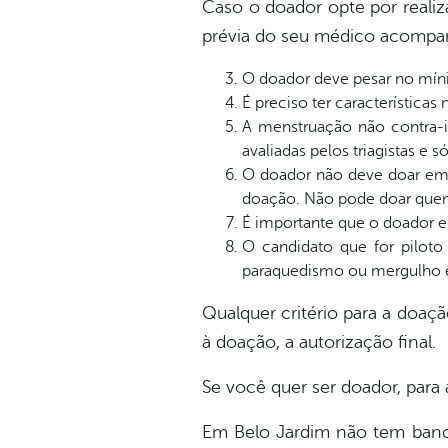
Caso o doador opte por realiz
prévia do seu médico acompa
O doador deve pesar no mín
É preciso ter característica
A menstruação não contra-
avaliadas pelos triagistas e s
O doador não deve doar em 
doação. Não pode doar quem 
É importante que o doador e
O candidato que for piloto 
paraquedismo ou mergulho e 
Qualquer critério para a doaçã
à doação, a autorização final.
Se você quer ser doador, par
Em Belo Jardim não tem banco