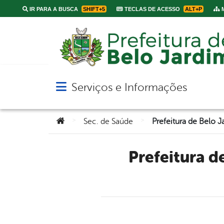
IR PARA A BUSCA
SHIFT+5
TECLAS DE ACESSO
ALT+P
M
Serviços e Informações
Abrir menu principal de navegação
Você está aqui:
>
>
Sec. de Saúde
Prefeitura de Belo Jardim conscientiza população para