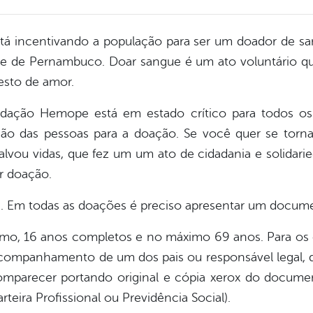
stá incentivando a população para ser um doador de sa
 de Pernambuco. Doar sangue é um ato voluntário qu
esto de amor.
dação Hemope está em estado crítico para todos os t
ção das pessoas para a doação. Se você quer se torn
ou vidas, que fez um um ato de cidadania e solidarie
er doação.
ia. Em todas as doações é preciso apresentar um documen
imo, 16 anos completos e no máximo 69 anos. Para o
acompanhamento de um dos pais ou responsável legal, 
omparecer portando original e cópia xerox do docume
rteira Profissional ou Previdência Social).