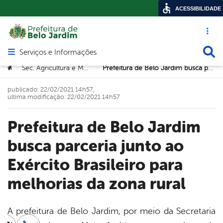
ACESSIBILIDADE
Acesso ráp
Busca
Serviços e Informações
Abrir menu principal de navegação
Você está aqui:
Sec. Agricultura e Meio Ambiente
Prefeitura de Belo Jardim busca parceria junto ao Exército Brasileiro para melhorias da zona rural
>
>
publicado: 22/02/2021 14h57,
última modificação: 22/02/2021 14h57
Prefeitura de Belo Jardim
busca parceria junto ao
Exército Brasileiro para
melhorias da zona rural
A prefeitura de Belo Jardim, por meio da Secretaria