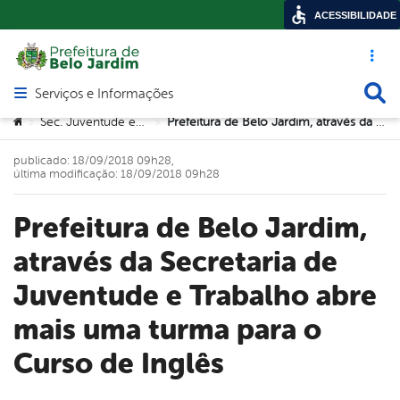
ACESSIBILIDADE
Acesso ráp
Busca
Serviços e Informações
Abrir menu principal de navegação
Você está aqui:
Sec. Juventude e Trabalho
Prefeitura de Belo Jardim, através da Secretaria de Juventude e Trabalho abre mais uma turma para o Curso de Inglês
>
>
publicado: 18/09/2018 09h28,
última modificação: 18/09/2018 09h28
Prefeitura de Belo Jardim,
através da Secretaria de
Juventude e Trabalho abre
mais uma turma para o
Curso de Inglês