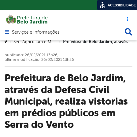
ACESSIBILIDADE
Acesso ráp
Busca
Serviços e Informações
Abrir menu principal de navegação
Você está aqui:
Sec. Agricultura e Meio Ambiente
Prefeitura de Belo Jardim, através da Defesa Civil Municipal, realiza vistorias em prédios públicos em Serra do Vento
>
>
publicado: 26/02/2021 13h26,
última modificação: 26/02/2021 13h26
Prefeitura de Belo Jardim,
através da Defesa Civil
Municipal, realiza vistorias
em prédios públicos em
Serra do Vento