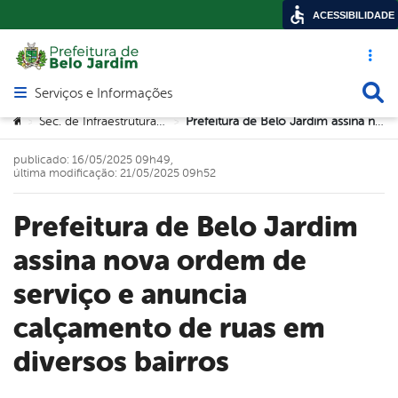
ACESSIBILIDADE
Acesso ráp
Busca
Serviços e Informações
Abrir menu principal de navegação
Você está aqui:
Sec. de Infraestrutura e Urbanismo
Prefeitura de Belo Jardim assina nova ordem de serviço e anuncia calçamento de ruas em diversos bairros
>
>
publicado: 16/05/2025 09h49,
última modificação: 21/05/2025 09h52
Prefeitura de Belo Jardim
assina nova ordem de
serviço e anuncia
calçamento de ruas em
diversos bairros