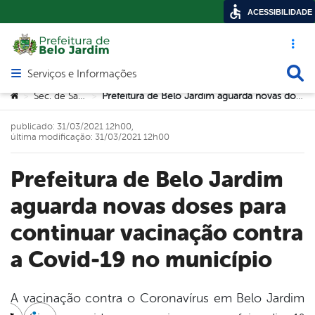
ACESSIBILIDADE
Acesso ráp
Busca
Serviços e Informações
Abrir menu principal de navegação
Você está aqui:
Sec. de Saúde
Prefeitura de Belo Jardim aguarda novas doses para continuar vacinação contra a Covid-19 no município
>
>
publicado: 31/03/2021 12h00,
última modificação: 31/03/2021 12h00
Prefeitura de Belo Jardim
aguarda novas doses para
continuar vacinação contra
a Covid-19 no município
A vacinação contra o Coronavírus em Belo Jardim