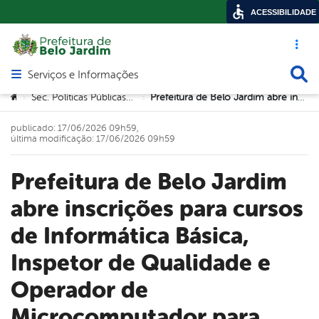
ACESSIBILIDADE
Acesso ráp
Busca
Serviços e Informações
Abrir menu principal de navegação
Você está aqui:
Sec. Políticas Públicas para a Mulher
Prefeitura de Belo Jardim abre inscrições para cursos de Informática Básica, Inspetor de Qualidade e Operador de Microcomputador para mulheres
>
>
publicado: 17/06/2026 09h59,
última modificação: 17/06/2026 09h59
Prefeitura de Belo Jardim
abre inscrições para cursos
de Informática Básica,
Inspetor de Qualidade e
Operador de
Microcomputador para