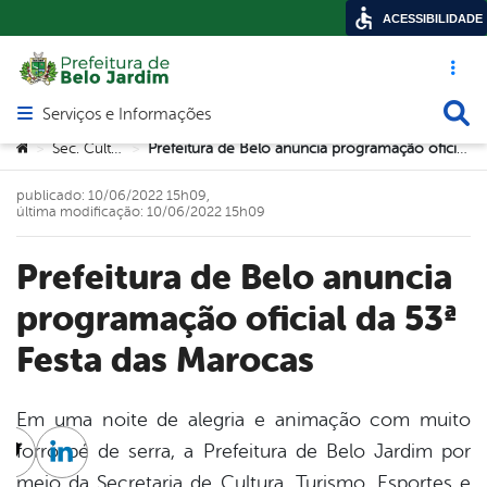
ACESSIBILIDADE
Acesso ráp
Busca
Serviços e Informações
Abrir menu principal de navegação
Você está aqui:
Sec. Cultura
Prefeitura de Belo anuncia programação oficial da 53ª Festa das Marocas
>
>
publicado: 10/06/2022 15h09,
última modificação: 10/06/2022 15h09
Prefeitura de Belo anuncia
programação oficial da 53ª
Festa das Marocas
Em uma noite de alegria e animação com muito
forró pé de serra, a Prefeitura de Belo Jardim por
cebook
Twitter
Linkedin
meio da Secretaria de Cultura, Turismo, Esportes e