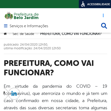
ACESSIBILIDADE
Acesso ráp
Busca
Serviços e Informações
Abrir menu principal de navegação
Você está aqui:
Sec. de Saúde
PREFEITURA, COMO VAI FUNCIONAR?
>
>
publicado: 24/04/2020 12h50,
última modificação: 24/04/2020 12h50
PREFEITURA, COMO VAI
FUNCIONAR?
Em virtude da pandemia do COVID – 19
(coronavírus), que aterroriza o mundo e já tem um
cebook
Twitter
Linkedin
caso confirmado em nossa cidade, a Prefeitura,
através das suas diversas secretarias toma algumas