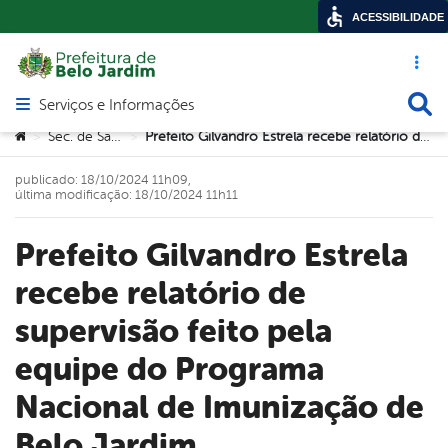
ACESSIBILIDADE
Acesso ráp
Busca
Serviços e Informações
Abrir menu principal de navegação
Você está aqui:
Sec. de Saúde
Prefeito Gilvandro Estrela recebe relatório de supervisão feito pela equipe do Programa Nacional de Imunização de Belo Jardim
>
>
publicado: 18/10/2024 11h09,
última modificação: 18/10/2024 11h11
Prefeito Gilvandro Estrela
recebe relatório de
supervisão feito pela
equipe do Programa
Nacional de Imunização de
Belo Jardim