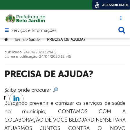
ACESSIBILIDADE
Acesso ráp
Busca
Serviços e Informações
Abrir menu principal de navegação
Você está aqui:
Sec. de Saúde
PRECISA DE AJUDA?
>
>
publicado: 24/04/2020 12h45,
última modificação: 24/04/2020 12h45
PRECISA DE AJUDA?
Saiba onde procurar
cebook
Twitter
Linkedin
Buscando prevenir e otimizar os serviços de saúde
no município, CONTAMOS COM A
COLABORAÇÃO DE VOCÊ BELOJARDINENSE PARA
ATUARMOS JUNTOS CONTRA O NOVO