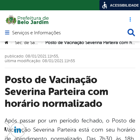
ACESSIBILIDADE
Acesso ráp
Busca
Serviços e Informações
Abrir menu principal de navegação
Você está aqui:
Sec. de Saúde
Posto de Vacinação Severina Parteira com horário normalizado
>
>
publicado: 08/01/2021 11h55,
última modificação: 08/01/2021 11h55
Posto de Vacinação
Severina Parteira com
horário normalizado
Após passar por um período fechado, o Posto de
Vacinação Severina Parteira está com seu horário
cebook
Twitter
Linkedin
de atendimento normalizado. Das 7h30 às 18h,