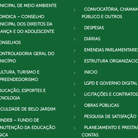
NICIPAL DE MEIO AMBIENTE
CONVOCATÓRIA, CHAMA
OMDICA – CONSELHO
PÚBLICO E OUTROS
NICIPAL DOS DIREITOS DA
DESPESAS
IANÇA E DO ADOLESCENTE
DIÁRIAS
ONSELHOS
EMENDAS PARLAMENTARE
ONTROLADORIA GERAL DO
NICÍPIO
ESTRUTURA ORGANIZACI
ULTURA, TURISMO E
INICIO
PREENDEDORISMO
LGPD E GOVERNO DIGITAL
DUCAÇÃO, ESPORTES E
LICITAÇÕES E CONTRATOS
CNOLOGIA
OBRAS PÚBLICAS
ACULDADE DE BELO JARDIM
PESQUISA DE SATISFAÇÃO
UNDEB – FUNDO DE
NUTENÇÃO DA EDUCAÇÃO
PLANEJAMENTO E PRESTA
SICA
CONTAS