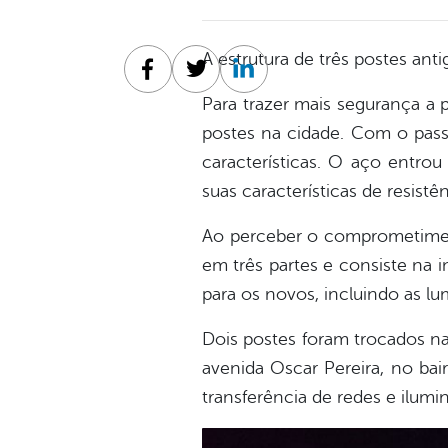
A estrutura de três postes an
Facebook
Twitter
Linkedin
Para trazer mais segurança a p
postes na cidade. Com o pass
características. O aço entro
suas características de resistên
Ao perceber o comprometimento 
em três partes e consiste na 
para os novos, incluindo as lu
Dois postes foram trocados na
avenida Oscar Pereira, no bai
transferência de redes e ilumi