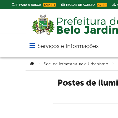
IR PARA A BUSCA
SHIFT+5
TECLAS DE ACESSO
ALT+P
M
Serviços e Informações
Abrir menu principal de navegação
Você está aqui:
>
>
Sec. de Infraestrutura e Urbanismo
Postes de iluminação pública estão sendo trocados em Belo