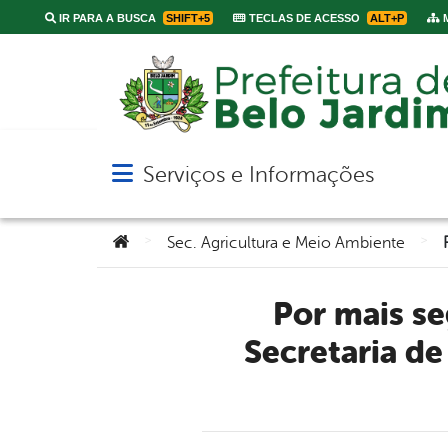
IR PARA A BUSCA
SHIFT+5
TECLAS DE ACESSO
ALT+P
M
Serviços e Informações
Abrir menu principal de navegação
Você está aqui:
>
>
Sec. Agricultura e Meio Ambiente
Por mais segurança e melhor viabilidade do trânsito,
Secretaria de