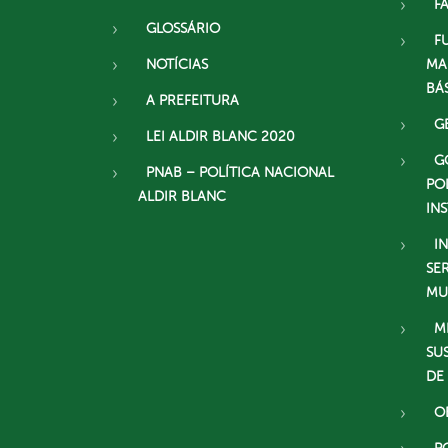
F
GLOSSÁRIO
F
NOTÍCIAS
MA
BÁ
A PREFEITURA
G
LEI ALDIR BLANC 2020
G
PNAB – POLÍTICA NACIONAL
PO
ALDIR BLANC
IN
I
SE
MU
M
SU
DE
O